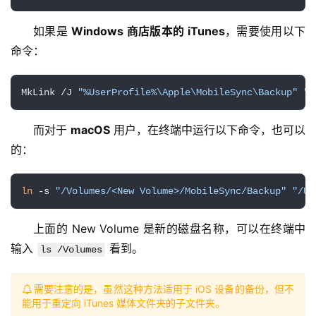
如果是 
Windows 商店版本的 iTunes
，需要使用以下
命令：
MkLink /J 
"%UserProfile%\Apple\MobileSync\Backup"
"D
而对于 
macOS
 用户，在终端中运行以下命令，也可以
的：
ln
 -s 
"/Volumes/<New Volume>/MobileSync/Backup"
"/Us
上面的 New Volume 是新的磁盘名称，可以在终端中
输入 
 看到。
ls /Volumes
需要注意的是，虽然这种方法适用于 iOS 设备的备份，但不
能用于重定向 iTunes 媒体文件夹的子文件夹。