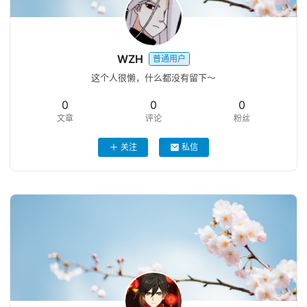
WZH
普通用户
这个人很懒，什么都没有留下～
0
0
0
文章
评论
粉丝
关注
私信