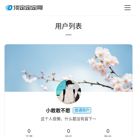
用户列表
小敢敢不憨
普通用户
这个人很懒，什么都没有留下～
0
0
0
文章
评论
粉丝