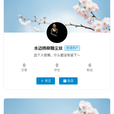
登录
注册
恰
饭
其
水边杨柳麯尘丝
普通用户
他
这个人很懒，什么都没有留下～
0
0
0
文章
评论
粉丝
关注
私信