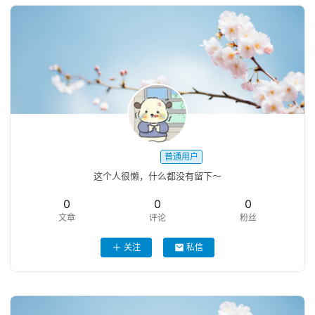
随
ㅤㅤㅤㅤ
普通用户
写
这个人很懒，什么都没有留下～
0
0
0
文章
评论
粉丝
教
程
关注
私信
分
享