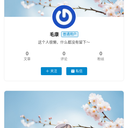
毛康
普通用户
这个人很懒，什么都没有留下～
0
0
0
文章
评论
粉丝
关注
私信