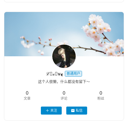
ℒฺℴฺνℯฺ
普通用户
这个人很懒，什么都没有留下～
0
0
0
文章
评论
粉丝
关注
私信